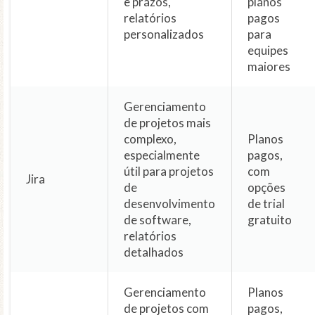
e prazos,
planos
relatórios
pagos
personalizados
para
equipes
maiores
Gerenciamento
de projetos mais
complexo,
Planos
especialmente
pagos,
útil para projetos
com
Jira
de
opções
desenvolvimento
de trial
de software,
gratuito
relatórios
detalhados
Gerenciamento
Planos
de projetos com
pagos,