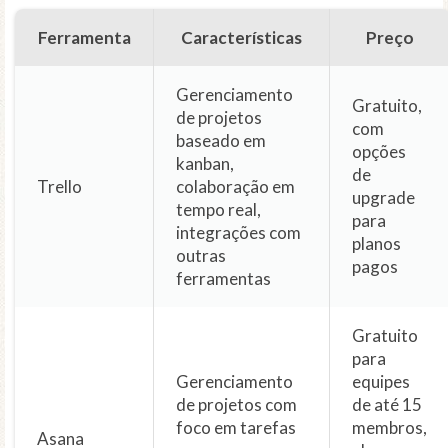
Ferramenta
Características
Preço
Gerenciamento
Gratuito,
de projetos
com
baseado em
opções
kanban,
de
Trello
colaboração em
upgrade
tempo real,
para
integrações com
planos
outras
pagos
ferramentas
Gratuito
para
Gerenciamento
equipes
de projetos com
de até 15
foco em tarefas
membros,
Asana