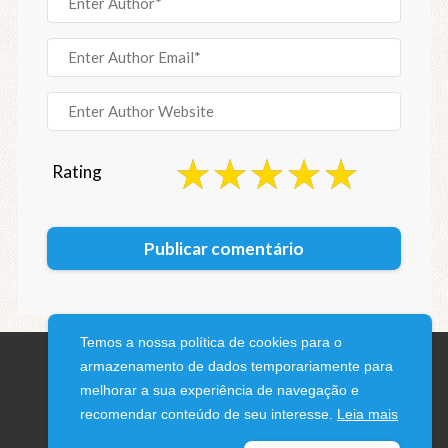
Rating
Temos a nossa política de cookies para o
armazenamento de dados temporariamente para
melhorar a sua experiência de navegação e
recomendar conteúdo de seu interesse.
Leia mais
© 2026 iPhone Blog · All rights reserved