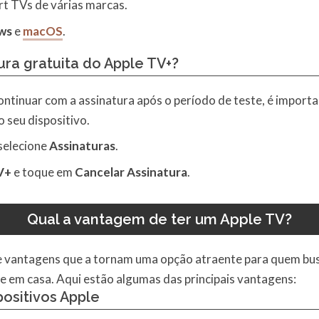
t TVs de várias marcas.
ws
e
macOS
.
ra gratuita do Apple TV+?
ontinuar com a assinatura após o período de teste, é import
 seu dispositivo.
selecione
Assinaturas
.
V+
e toque em
Cancelar Assinatura
.
Qual a vantagem de ter um Apple TV?
e vantagens que a tornam uma opção atraente para quem bus
e em casa. Aqui estão algumas das principais vantagens:
ositivos Apple