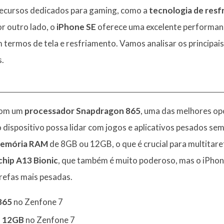
 recursos dedicados para gaming, como a
tecnologia de res
or outro lado, o
iPhone SE
oferece uma excelente performan
m termos de tela e resfriamento. Vamos analisar os principai
.
com um
processador Snapdragon 865
, uma das melhores op
 dispositivo possa lidar com jogos e aplicativos pesados sem
memória RAM
de 8GB ou 12GB, o que é crucial para multitar
chip A13 Bionic
, que também é muito poderoso, mas o iPho
refas mais pesadas.
865
no Zenfone 7
u 12GB
no Zenfone 7