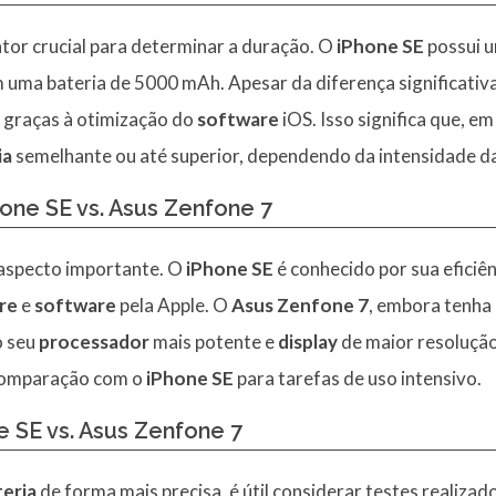
tor crucial para determinar a duração. O
iPhone SE
possui u
 uma bateria de 5000 mAh. Apesar da diferença significativ
, graças à otimização do
software
iOS. Isso significa que, em
ia
semelhante ou até superior, dependendo da intensidade da
one SE vs. Asus Zenfone 7
aspecto importante. O
iPhone SE
é conhecido por sua eficiê
re
e
software
pela Apple. O
Asus Zenfone 7
, embora tenha
o seu
processador
mais potente e
display
de maior resolução
omparação com o
iPhone SE
para tarefas de uso intensivo.
e SE vs. Asus Zenfone 7
teria
de forma mais precisa, é útil considerar testes realizado