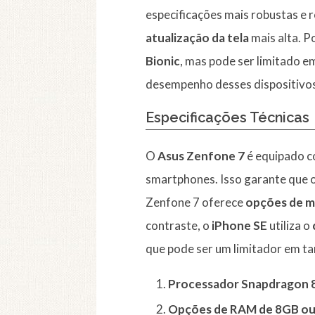
especificações mais robustas e
atualização da tela
mais alta. P
Bionic
, mas pode ser limitado e
desempenho desses dispositivos
Especificações Técnicas
O
Asus Zenfone 7
é equipado 
smartphones. Isso garante que o
Zenfone 7 oferece
opções de 
contraste, o
iPhone SE
utiliza o
que pode ser um limitador em ta
Processador Snapdragon 
Opções de RAM de 8GB o