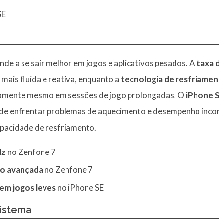
SE
nde a se sair melhor em jogos e aplicativos pesados. A
taxa 
mais fluída e reativa, enquanto a
tecnologia de resfriame
ivamente mesmo em sessões de jogo prolongadas. O
iPhone 
de enfrentar problemas de aquecimento e desempenho incon
apacidade de resfriamento.
Hz
no Zenfone 7
to avançada
no Zenfone 7
em jogos leves
no iPhone SE
sistema