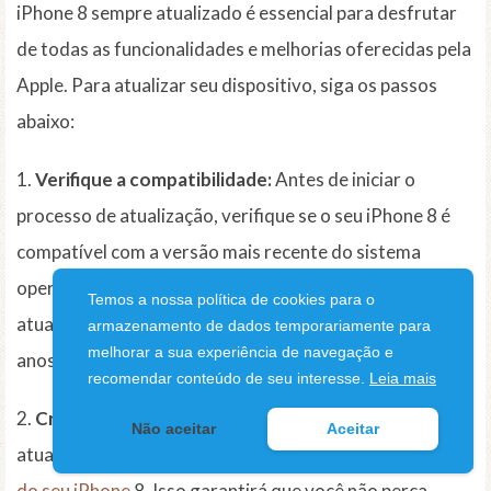
iPhone 8 sempre atualizado é essencial para desfrutar
de todas as funcionalidades e melhorias oferecidas pela
Apple. Para atualizar seu dispositivo, siga os passos
abaixo:
1.
Verifique a compatibilidade:
Antes de iniciar o
processo de atualização, verifique se o seu iPhone 8 é
compatível com a versão mais recente do sistema
operacional. A Apple costuma disponibilizar
Temos a nossa política de cookies para o
atualizações para dispositivos lançados nos últimos
armazenamento de dados temporariamente para
melhorar a sua experiência de navegação e
anos, mas é bom confirmar isso.
recomendar conteúdo de seu interesse.
Leia mais
2.
Crie um backup:
Antes de realizar qualquer
Não aceitar
Aceitar
atualização, é altamente recomendável fazer um
backup
do seu iPhone
8. Isso garantirá que você não perca