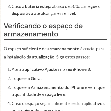
Caso a
bateria
esteja abaixo de 50%, carregue o
dispositivo
até alcançar esse nível.
Verificando o espaço de
armazenamento
O espaço
suficiente
de
armazenamento
é crucial para
a instalação da
atualização
. Siga estes passos:
Abra o
aplicativo
Ajustes
no seu
iPhone 8
.
Toque em
Geral
.
Toque em
Armazenamento do iPhone
e verifique
a quantidade de
espaço livre
.
Caso o
espaço
seja insuficiente, exclua
aplicativos
ou
arquivos
desnecessários.