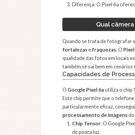
Diferença: O Pixel 6a ofere
Qual câmera 
Quando se trata de fotografar e
fortalezas
e
fraquezas
. O
Pixel
qualidade das fotos em locais e
também se sai bem em cenários n
Capacidades de Proces
O
Google Pixel 6a
utiliza o chip
Este chip permite que o telefon
particularmente eficaz, consegu
processamento de imagens
do 
Chip Tensor
: O Google Pixe
de pouca luz.