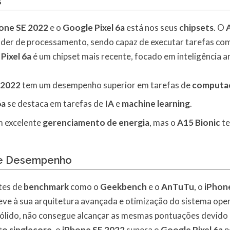
s
one SE 2022
e o
Google Pixel 6a
está nos seus
chipsets
. O
poder de processamento, sendo capaz de executar tarefas com
Pixel 6a
é um chipset mais recente, focado em inteligência ar
 2022
tem um desempenho superior em tarefas de
computa
6a
se destaca em tarefas de
IA
e
machine learning
.
m excelente
gerenciamento de energia
, mas o
A15 Bionic
te
de Desempenho
stes de
benchmark
como o
Geekbench
e o
AnTuTu
, o
iPhon
deve à sua arquitetura avançada e otimização do sistema ope
ido, não consegue alcançar as mesmas pontuações devido às
o singlecore
, o
iPhone SE 2022
supera o
Google Pixel 6a
p