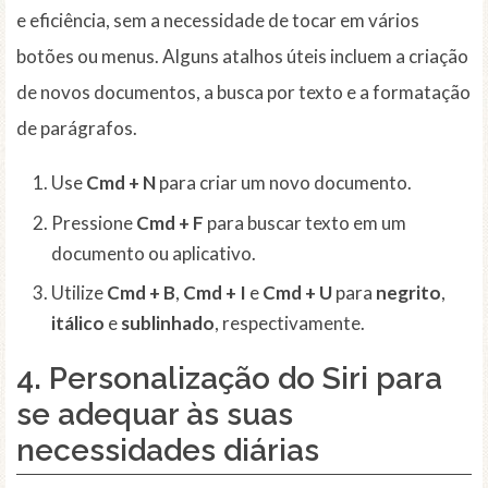
e eficiência, sem a necessidade de tocar em vários
botões ou menus. Alguns atalhos úteis incluem a criação
de novos documentos, a busca por texto e a formatação
de parágrafos.
Use
Cmd + N
para criar um novo documento.
Pressione
Cmd + F
para buscar texto em um
documento ou aplicativo.
Utilize
Cmd + B
,
Cmd + I
e
Cmd + U
para
negrito
,
itálico
e
sublinhado
, respectivamente.
4. Personalização do
Siri
para
se adequar às suas
necessidades diárias