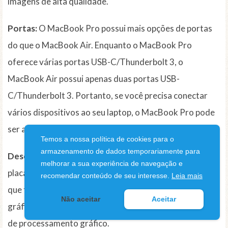
imagens de alta qualidade.
Portas:
O MacBook Pro possui mais opções de portas
do que o MacBook Air. Enquanto o MacBook Pro
oferece várias portas USB-C/Thunderbolt 3, o
MacBook Air possui apenas duas portas USB-
C/Thunderbolt 3. Portanto, se você precisa conectar
vários dispositivos ao seu laptop, o MacBook Pro pode
ser a melhor escolha.
Temos a nossa política de cookies para o
armazenamento de dados temporariamente para
Desempenho gráfico:
O MacBook Pro conta com uma
melhorar a sua experiência de navegação e
placa gráfica mais avançada do que o MacBook Air, o
recomendar conteúdo de seu interesse.
Leia mais
que traz benefícios para quem trabalha com design
Não aceitar
Aceitar
gráfico, animação ou jogos que requerem maior poder
de processamento gráfico.