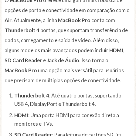
O
MacBook Pro
oferece uma gama mais robusta de
opções de porta e conectividade em comparação com o
Air
. Atualmente, a linha
MacBook Pro
conta com
Thunderbolt 4
portas, que suportam transferência de
dados, carregamento e saída de vídeo. Além disso,
alguns modelos mais avançados podem incluir
HDMI
,
SD Card Reader
e
Jack de Áudio
. Isso torna o
MacBook Pro
uma opção mais versátil para usuários
que precisam de múltiplas opções de conectividade.
Thunderbolt 4
: Até quatro portas, suportando
USB 4, DisplayPort e Thunderbolt 4.
HDMI
: Uma porta HDMI para conexão direta a
monitores e TVs.
SD Card Reader
: Para leitura de cartões SD, útil