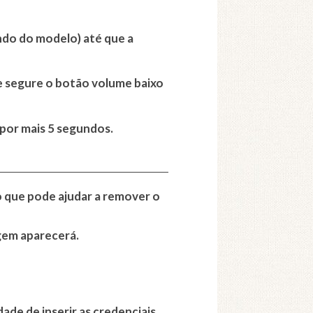
ndo do modelo) até que a
 e segure o botão volume baixo
 por mais 5 segundos.
o que pode ajudar a remover o
gem aparecerá.
ade de inserir as credenciais