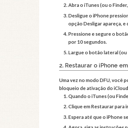
Abra o iTunes (ou o Finder
Desligue o iPhone pressio
opção Desligar apareça, e d
Pressione e segure o botão
por 10 segundos.
Largue o botão lateral (ou
2. Restaurar o iPhone 
Uma vez no modo DFU, você pod
bloqueio de ativação do iCloud
Quando o iTunes (ou Find
Clique em Restaurar para i
Espera até que o iPhone sej
Agora, siga as instruções 