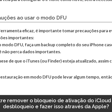
cauções ao usar o modo DFU
rramenta eficaz, é importante tomar precauções para evi
ções importantes:
no modo DFU, faça um backup completo do seu iPhone cas
cê não perca dados importantes.
quese de que o iTunes (ou Finder) esteja atualizado, assim
 restauração em modo DFU pode levar algum tempo, então
tre remover o bloqueio de ativação do iClou
desbloqueio e fazer isso através da Apple?