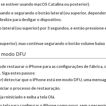
, se estiver usando macOS Catalina ou posterior).
nando e segurando o botão lateral (ou superior, depende
eslize para desligar o dispositivo.
 lateral (ou superior) por 3 segundos, e então pressione
 superior), mas continue segurando o botão volume baixo
em modo DFU
e restaurar o iPhone para as configurações de fábrica, 
. Siga estes passos:
er) detectar que o iPhone está em modo DFU, uma mensa
niciar o processo de restauração.
a reiniciado e exiba a tela Olá.
na tela para configurar o iPhone como novo, sem a necessid