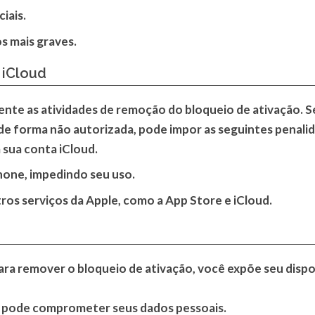
iais.
s mais graves.
 iCloud
te as atividades de remoção do bloqueio de ativação. S
e forma não autorizada, pode impor as seguintes penalid
sua conta iCloud.
hone, impedindo seu uso.
ros serviços da Apple, como a App Store e iCloud.
ra remover o bloqueio de ativação, você expõe seu disposi
e pode comprometer seus dados pessoais.