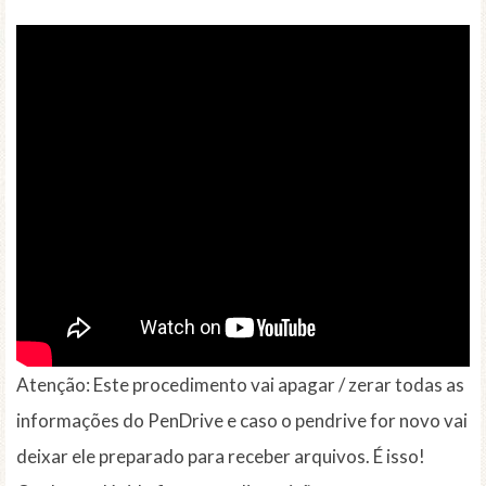
Atenção: Este procedimento vai apagar / zerar todas as
informações do PenDrive e caso o pendrive for novo vai
deixar ele preparado para receber arquivos. É isso!