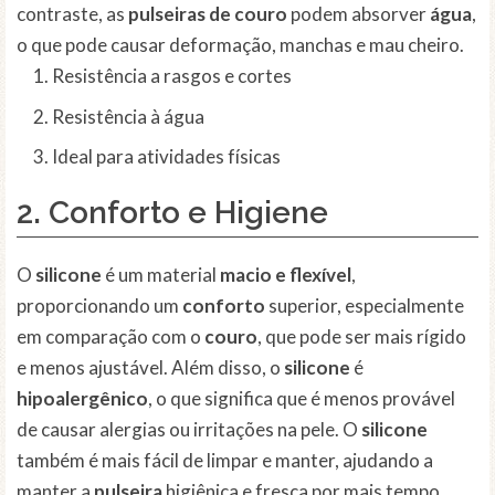
contraste, as
pulseiras de couro
podem absorver
água
,
o que pode causar deformação, manchas e mau cheiro.
Resistência a rasgos e cortes
Resistência à água
Ideal para atividades físicas
2. Conforto e Higiene
O
silicone
é um material
macio e flexível
,
proporcionando um
conforto
superior, especialmente
em comparação com o
couro
, que pode ser mais rígido
e menos ajustável. Além disso, o
silicone
é
hipoalergênico
, o que significa que é menos provável
de causar alergias ou irritações na pele. O
silicone
também é mais fácil de limpar e manter, ajudando a
manter a
pulseira
higiênica e fresca por mais tempo.